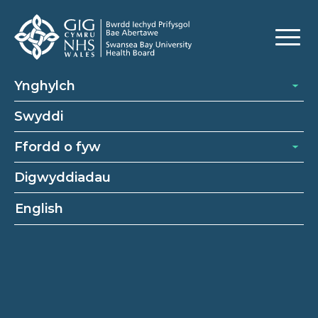
Ynghylch
Swyddi
Ffordd o fyw
Digwyddiadau
English
Meddyg ymgynghorol parhaus