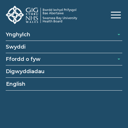
Ynghylch
Swyddi
Ffordd o fyw
Digwyddiadau
English
Gweithiwyr proffesiynol perthynol i
Iechyd