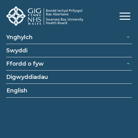
Ynghylch
Swyddi
Ffordd o fyw
Digwyddiadau
English
Cymrawd ymchwil clinigol