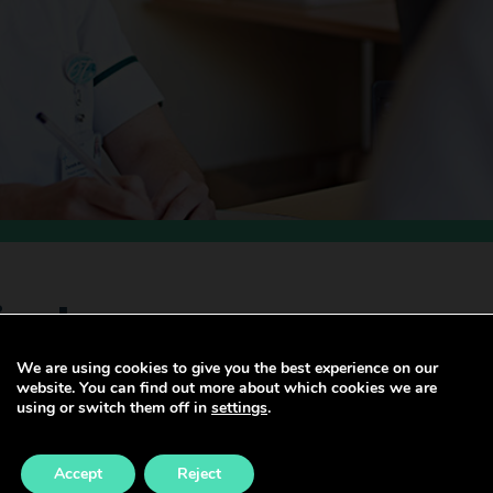
igol
We are using cookies to give you the best experience on our
website. You can find out more about which cookies we are
using or switch them off in
settings
.
uniongyrchol i gleifion, ac fel arfer yn gweithio o fewn 
Accept
Reject