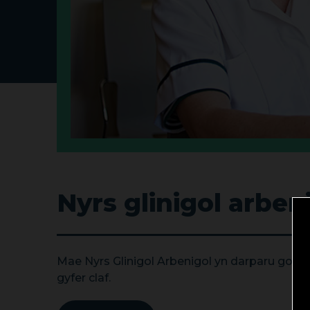
Nyrs glinigol arben
Mae Nyrs Glinigol Arbenigol yn darparu gofal 
gyfer claf.