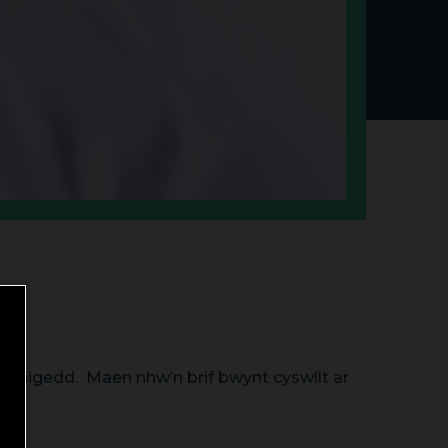
arbenigedd. Maen nhw’n brif bwynt cyswllt ar