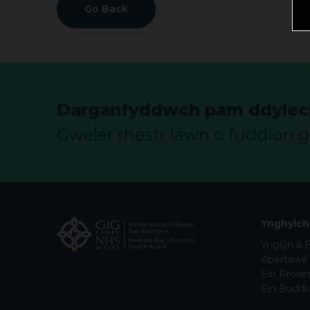
Go Back
Darganfyddwch pam ddylech 
Gweler rhestr lawn o fuddion 
Ynghylch
Ynglŷn â 
Abertawe
Ein Prose
Ein Buddi