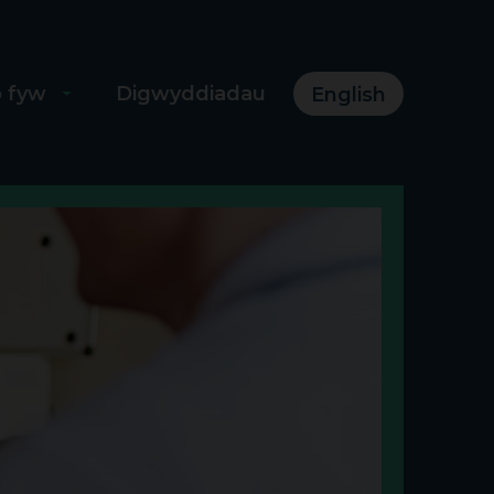
o fyw
Digwyddiadau
English