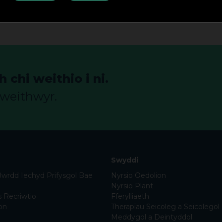
chi weithio i ni.
gweithwyr.
Swyddi
Bwrdd Iechyd Prifysgol Bae
Nyrsio Oedolion
Nyrsio Plant
s Recriwtio
Fferylliaeth
on
Therapïau Seicoleg a Seicolegol
Meddygol a Deintyddol