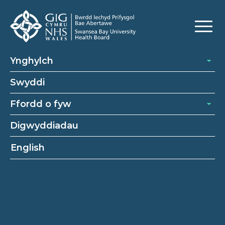
Bwrdd Iechyd Prifysgol Bae
Ynghylch
Abertawe. Lle rydych chi’n
Swyddi
perthyn.
Ffordd o fyw
Dod o hyd i'ch swydd wag
Digwyddiadau
English